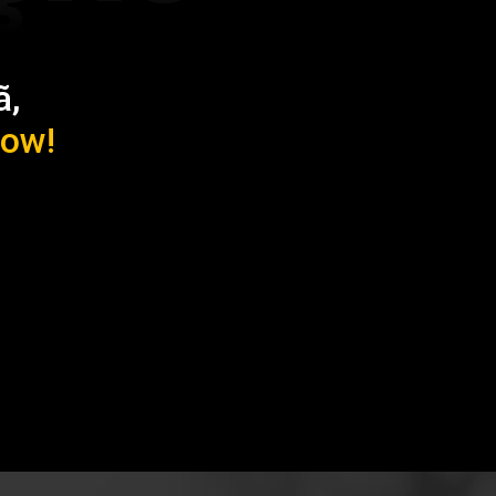
ã,
how!