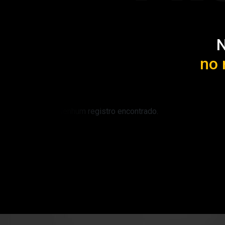
N
no 
Nenhum registro encontrado.